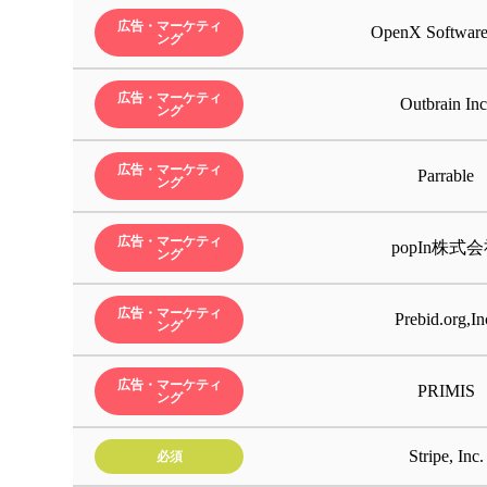
・ユー
・日時
・クリ
・IP
・サイ
ッフル
・利用
・サイ
・サイ
・アク
・デバ
・ブラ
・ブラ
報 (
・解像
・クッ
・デバ
・クリ
・ウェ
・利用
・訪問
・セッ
・IP
・固有
・ウェ
・オペ
・オペ
・必須
・ウェ
・ブラ
・デバ
・おお
・OS
・イベ
・ユー
・IP
・スマ
広告・マーケティ
・IP 
OpenX Software
・ウェ
・ウェ
・サイ
・再生
・広告の
・サイ
・サイ
・ユー
・ウェ
・位置
・アク
・表示
・スク
・Pixe
・ウェ
・IP
・タイ
ス識別
び行動
ング
・言語
・ウェ
・ブラ
・ブラ
ステー
・ウェ
・OS
・位置
・端末
・Coo
・一般
・ウェ
・Cooki
・リフ
・サイ
・サイ
・サイ
・ウェ
・We
・デバ
れるか
・ドメ
・ウェ
・行動
・We
・一般
・参照 
・利用
・利用
・Li
・参照 
・ウェ
・ウェ
・ブラ
・ハッ
・位置
利用目
・エー
・広告
・参照 
される
・言語
・参照 
・OS
利用目
利用目
利用目
・アク
・画像
・画像
・広告
・We
・OS
びジェ
広告・マーケティ
Outbrain Inc
利用目
利用目
利用目
利用目
利用目
利用目
利用目
利用目
・ハッ
ング
利用目
利用目
・アク
・モバ
・ブラ
利用目
利用目
利用目
利用目
利用目
利用目
Goo
利用目
こから
情報の
当社は
利用目
利用目
利用目
情報の
利用目
・表示
利用目
情報の
当ウェ
サイト
情報の
Truv
情報の
情報の
利用目
利用目
利用目
利用目
利用目
イアン
当ウェ
impa
情報の
て、サ
解析ツ
利用目
利用目
利用目
利用目
インタ
広告・マーケティ
Parrable
報を分
Goo
定した
ービス
One
One
し、イ
情報の
情報の
オフラ
し、当
IM-
し、当
ョンが
をSt
ング
当社はサ
情報の
やサー
情報の
情報の
し、イ
用者に
ルでは
利用目
利用目
利用し
情報の
当社お
の広告
情報の
当該サ
ーヤー
の送信
サイト
サイト
めに利
当社は
し、イ
インタ
当社は
析・抽
情報の
mob
マネジ
ハンス
情報の
利用目
グ タ
ンピュ
ロード
し、イ
当社は
情報の
の計算
サイト
し、イ
インタ
めに利
Tab
ディア
ト利用
利用目
者情報
る情報
なオン
収集し
インタ
Goo
の情報
Fac
利用者
利用者
した利
て、当
めに利
利用し
を、ト
します
を分析
析し、
様々な
し、広
し、当
Goo
たは不
にセッ
広告・マーケティ
情報の
めに利
イト利
当社サ
ービス
めに利
利用し
Med
利用者
当該サ
た利用
た、マ
popIn株式
があり
ため。
ング
ていま
場合が
利用し
し、当
ットや
に利用
該情報
該情報
する場
Dis
た利用
情報と
The
に連携
ープロ
す。 
に、利
企業の
に、利
Pri
告の効
し、イ
た利用
された
はこれ
の送信
た利用
者情報
に当該
Ope
場合が
Tab
る場合
合・分
者情報
者情報
するた
品質を
有する
る場合
ありま
ット上
と紐づ
に合わ
報と突
IM-
析し、
めに利
る場合
ートを
の最適
Lin
る場合
があり
た、M
当該サ
し、当
す。
す。
があり
合・分
す。ま
分析に
ど）を
に、利
広告・マーケティ
Prebid.org,In
た利用
サービ
に適し
に利用
合・分
Ope
ング
す。
者情報
内など
信や、
る場合
から収
す。
し、当
があり
理・分
にも利
広告・マーケティ
グ施策
PRIMIS
ング
の改善
Stripe, Inc.
必須