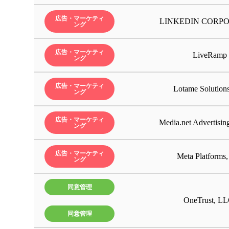
広告・マーケティ
LINKEDIN CORP
ング
広告・マーケティ
LiveRamp
ング
Treasu
広告・マーケティ
Lotame Solutions
LINK
ング
The T
Cognit
Media.
OpenX 
Meta P
株式会
送信さ
Googl
Googl
広告・マーケティ
Media.net Advertisi
Criteo
株式会
Supe
ング
GMO
LiveR
Lotame
Tabool
株式会
送信さ
・1st Pa
Googl
popI
Prebid
The Ni
Truvid
株式会
送信さ
PRIM
ソネッ
送信さ
送信さ
送信さ
ネ）
Googl
Vidazo
・3rd P
Amazon
Googl
OneTru
OneTru
Outbra
株式会
株式会
送信さ
送信さ
Parrab
・ブラ
送信さ
送信さ
広告・マーケティ
Amazon
Meta Platforms,
Stripe,
・一意の
・リフ
送信さ
送信さ
ング
Impact
・オペ
・ウェ
・IP 
・オン
送信さ
送信さ
送信さ
送信さ
送信さ
Balan
・ユー
・デバ
・閲覧
・クッ
送信さ
送信さ
送信さ
送信さ
送信さ
送信さ
・製造
・クラ
・クラ
・ログ
・デバ
・IP
送信さ
送信さ
送信さ
送信さ
送信さ
・クッ
・アク
・IP
・User 
・IP
・クッ
送信さ
送信さ
送信さ
送信さ
送信さ
送信さ
送信さ
同意管理
送信さ
・ブラ
・クッ
・IP
・IP
・ユー
・クッ
・クッ
・Coo
・ウェ
・デバ
・オン
送信さ
・ブラ
・クッ
・アク
・IP 
・クッ
・IP
・タイ
・IP
・IP
・クッ
・ユー
・IP
OneTrust, LL
送信さ
・CPU
・IP 
・閲覧
・閲覧
・最適
・IP 
・IP
・広告識別
・購買
・IP
・IP
・ユー
・ウェ
・クッ
・クラ
・デバ
・クッ
ン、言
・クラ
・利用
・ユー
・当社
・当社
・ユー
・クッ
・IP 
・Cook
報
・OS
・広告I
・IP 
・広告
・スマ
・閲覧
・訪問
送信さ
・Coo
・デバ
・ブラ
・リフ
・リフ
・ユー
・ブラ
・ウェ
・その
・一定
・閲覧
・アク
・アク
・ウェ
同意管理
・IP
・広告
・ブラ
・言語
・閲覧
・広告
・サイ
・利用
・利用
意・拒
意・拒
・アク
・ブラ
・デバ
・ブラ
・IP
・ブラ
・位置
・ブラ
・広告
・ウェ
・閲覧
・閲覧
・クッ
・IP 
・デバ
・デバ
・デバ
ためセ
・デバ
・購買
・販売
・閲覧
・デバ
ウェブ
・アク
・ユー