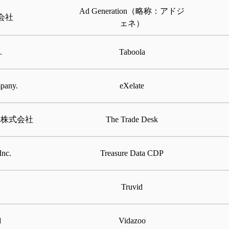
Ad Generation（略称：アドジ
式会社
ェネ）
.
Taboola
pany.
eXelate
apan株式会社
The Trade Desk
Inc.
Treasure Data CDP
Truvid
d
Vidazoo