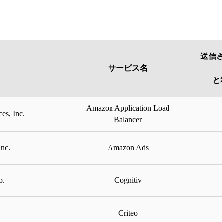
送信
サービス名
と
Amazon Application Load
es, Inc.
Balancer
nc.
Amazon Ads
p.
Cognitiv
.
Criteo