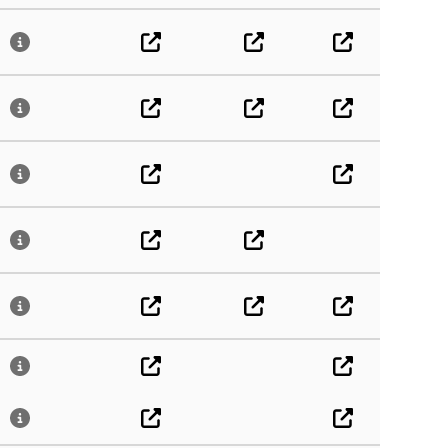
ジェ
ad
ad
ージョ
他の情
の同
の同
施する
ンク、
、シャ
位置情
果等