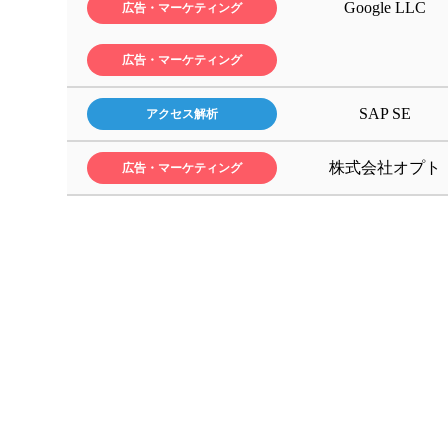
・広告
・サイ
Google LLC
広告・マーケティング
Cookie
・IP
・デバ
・特殊
・サイ
・ブラ
・オペ
・応募
・サイ
広告・マーケティング
・OS
・ブラ
・第三
・サイ
・デバ
・利用
利用目
・画像
SAP SE
アクセス解析
利用目
利用目
利用目
Goo
利用目
イアン
株式会社オプト
広告・マーケティング
当社は
マーケ
利用目
Goo
ョンが
ユーザ
イト利
当該サ
グ タ
向上と
当社は
Gig
Goo
Goo
イト利
ディア
し、当
告の効
された
セス動
ートを
場合が
サービ