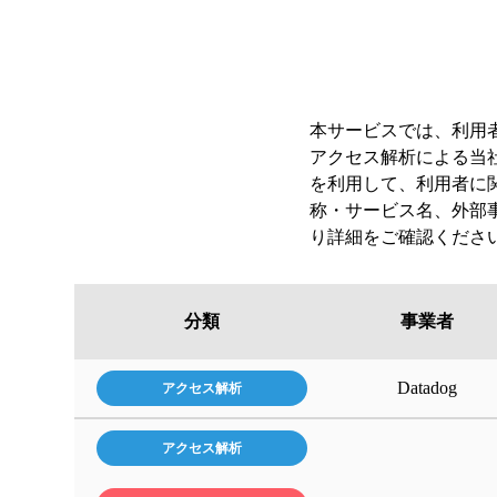
本サービスでは、利用
アクセス解析による当
を利用して、利用者に
称・サービス名、外部
り詳細をご確認くださ
Googl
SAP S
分類
事業者
Googl
Googl
Datad
送信さ
株式
送信さ
Datadog
アクセス解析
・クラ
送信さ
送信さ
送信さ
・IP
・取引
アクセス解析
送信さ
・閲覧
・収集
・クラ
・クラ
・ユー
・リフ
・個人